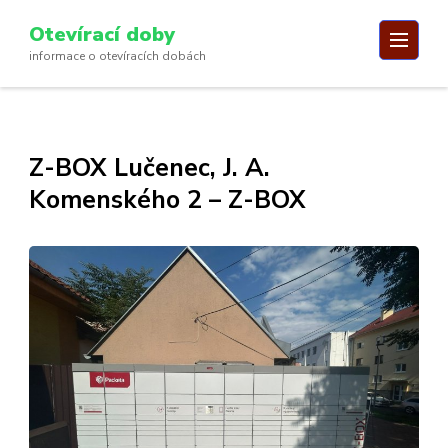
Skip
Otevírací doby
to
informace o otevíracích dobách
content
(Press
Enter)
Z-BOX Lučenec, J. A.
Komenského 2 – Z-BOX