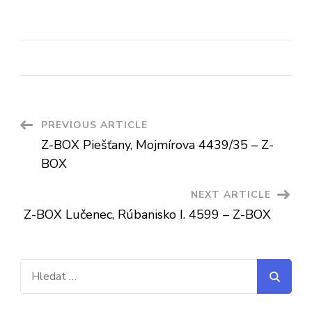
Post
PREVIOUS ARTICLE
Z-BOX Piešťany, Mojmírova 4439/35 – Z-
Navigation
BOX
NEXT ARTICLE
Z-BOX Lučenec, Rúbanisko I. 4599 – Z-BOX
Vyhledávání